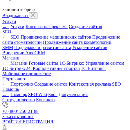
Заполнить бриф
Владикавказ
Услуги
←
Услуги
Контекстная реклама
Создание сайтов
SEO
←
SEO
Продвижение медицинских сайтов
Продвижение
сайта стоматологии
Продвижение сайта косметологии
SMM
Поддержка и развитие сайта
Ускорение сайтов
Внедрение AmoCRM
Магазин
←
Магазин
Готовые сайты
1С-Битрикс: Управление сайтом
1С-Битрикс24: Корпоративный портал
1С-Битрикс:
Мобильное приложение
Портфолио
←
Портфолио
Создание сайтов
Контекстная реклама
SEO
Помощь
←
Помощь
SEO Wiki
Блог
Документация
Сотрудничество
Контакты
+7 (800) 250-21-88
Заказать звонок
ВОЙТИ/РЕГИСТРАЦИЯ