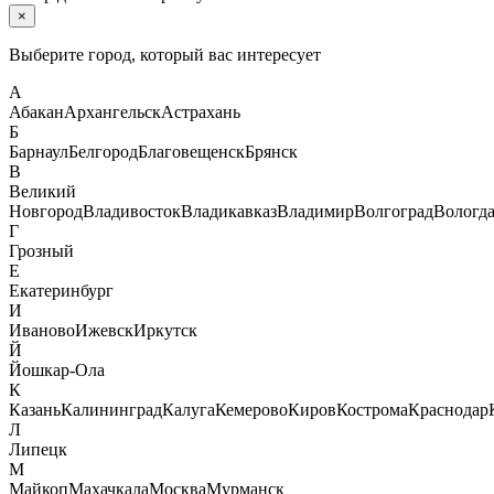
×
Выберите город, который вас интересует
А
Абакан
Архангельск
Астрахань
Б
Барнаул
Белгород
Благовещенск
Брянск
В
Великий
Новгород
Владивосток
Владикавказ
Владимир
Волгоград
Вологд
Г
Грозный
Е
Екатеринбург
И
Иваново
Ижевск
Иркутск
Й
Йошкар-Ола
К
Казань
Калининград
Калуга
Кемерово
Киров
Кострома
Краснодар
Л
Липецк
М
Майкоп
Махачкала
Москва
Мурманск