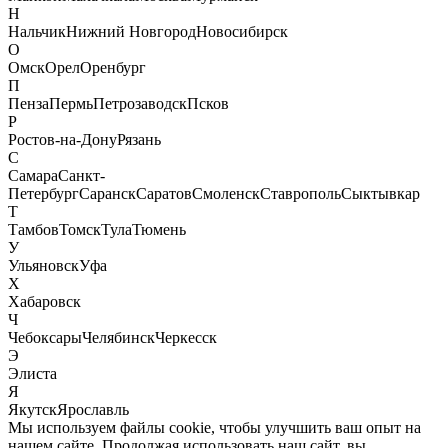
Н
Нальчик
Нижний Новгород
Новосибирск
О
Омск
Орел
Оренбург
П
Пенза
Пермь
Петрозаводск
Псков
Р
Ростов-на-Дону
Рязань
С
Самара
Санкт-
Петербург
Саранск
Саратов
Смоленск
Ставрополь
Сыктывкар
Т
Тамбов
Томск
Тула
Тюмень
У
Ульяновск
Уфа
Х
Хабаровск
Ч
Чебоксары
Челябинск
Черкесск
Э
Элиста
Я
Якутск
Ярославль
Мы используем файлы cookie, чтобы улучшить ваш опыт на
нашем сайте. Продолжая использовать наш сайт, вы