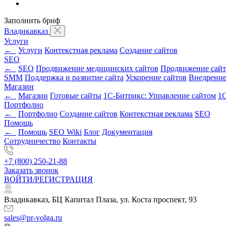
Заполнить бриф
Владикавказ
Услуги
←
Услуги
Контекстная реклама
Создание сайтов
SEO
←
SEO
Продвижение медицинских сайтов
Продвижение сайт
SMM
Поддержка и развитие сайта
Ускорение сайтов
Внедрени
Магазин
←
Магазин
Готовые сайты
1С-Битрикс: Управление сайтом
1С
Портфолио
←
Портфолио
Создание сайтов
Контекстная реклама
SEO
Помощь
←
Помощь
SEO Wiki
Блог
Документация
Сотрудничество
Контакты
+7 (800) 250-21-88
Заказать звонок
ВОЙТИ/РЕГИСТРАЦИЯ
Владикавказ, БЦ Капитал Плаза, ул. Коста проспект, 93
sales@pr-volga.ru