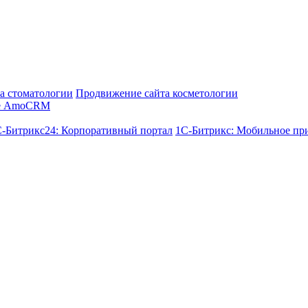
а стоматологии
Продвижение сайта косметологии
е AmoCRM
-Битрикс24: Корпоративный портал
1С-Битрикс: Мобильное пр